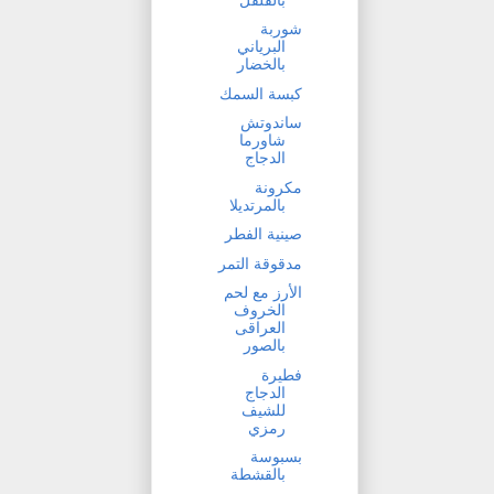
شوربة
البرياني
بالخضار
كبسة السمك
ساندوتش
شاورما
الدجاج
مكرونة
بالمرتديلا
صينية الفطر
مدقوقة التمر
الأرز مع لحم
الخروف
العراقى
بالصور
فطيرة
الدجاج
للشيف
رمزي
بسبوسة
بالقشطة