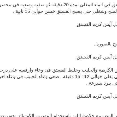
•انقعى الفستق في الماء المغلى لمدة 20 دقيقة ثم صفيه وضعيه 
لح وشغلى حتى يصبح الفستق خشن حوالى 15 ثانية .
ح بالصورة .
 الكريمة والحليب وخليط الفستق فى وعاء وارفعيه على درجة
متوسطة حتى يغلى حوالى 12 : 15 دقيقة , ضعى وعاء الحليب في وعاء
ى يبرد بسرعة .
 البيض مع خلاصة اللوز باستخدام المضرب الكهربائى حتى يص