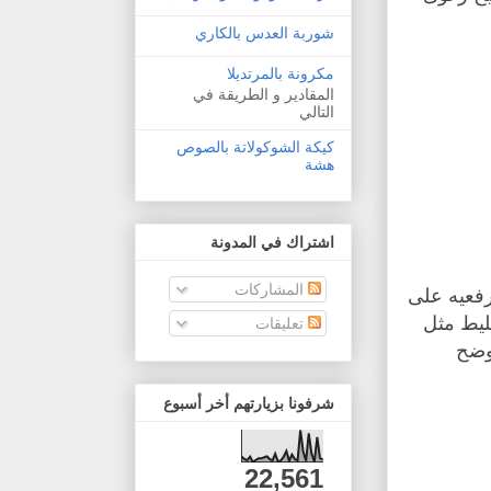
شوربة العدس بالكاري
مكرونة بالمرتديلا
المقادير و الطريقة في
التالي
كيكة الشوكولاتة بالصوص
هشة
اشتراك في المدونة
المشاركات
رفعيه على
 الخليط مثل
تعليقات
وضح
شرفونا بزيارتهم أخر أسبوع
22,561