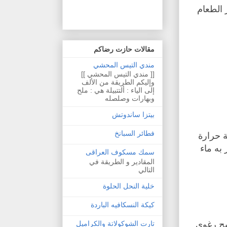
فى محضر الطعام
مقالات حازت رضاكم
مندي التيس المحشي
[[ مندي التيس المحشي ]]
وإليكم الطريقة من الألف
إلى الياء : ألتتبيلة هي : ملح
وبهارات وصلصله
بيتزا ساندوتش
فطائر السبانخ
 حرارة
 اخر به ماء
سمك مسكوف العراقى
المقادير و الطريقة في
التالي
خلية النحل الحلوة
كيكة النسكافيه الباردة
بح رغوى
تارت الشوكولاتة والكراميل