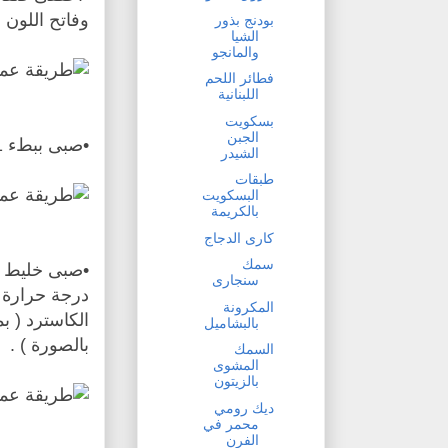
وفاتح اللون حوالى 
بودنج بذور
الشيا
والمانجو
فطائر اللحم
اللبنانية
بسكويت
الجبن
•صبى ببطء 1 كوب من خليط الحليب مع الخفق باستمرار .
الشيدر
طبقات
البسكويت
بالكريمة
كارى الدجاج
سمك
•صبى خليط ال
سنجارى
المكرونة
الكاسترد ( ب
بالبشاميل
بالصورة ) .
السمك
المشوى
بالزيتون
ديك رومي
محمر في
الفرن