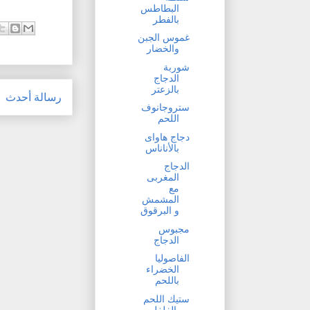
البطاطس
بالفطر
غموس الجبن
والخضار
شوربة
الدجاج
بالزعتر
رسالة أحدث
ستروجانوف
اللحم
دجاج هاواى
بالأناناس
الدجاج
المغربى
مع
المشمش
و البرقوق
مجبوس
الدجاج
الفاصوليا
الخضراء
باللحم
ستيك اللحم
بالفلفل