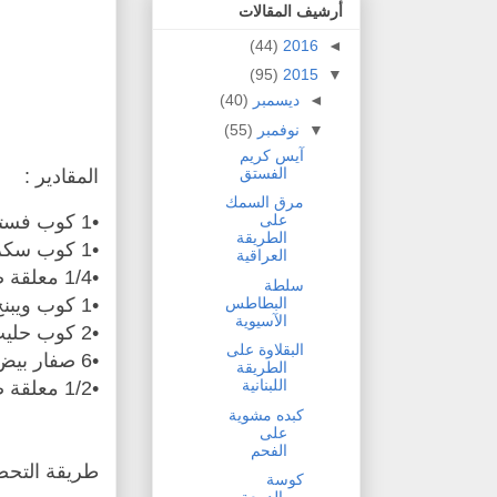
أرشيف المقالات
(44)
2016
◄
(95)
2015
▼
◄
ديسمبر
(40)
▼
نوفمبر
(55)
آيس كريم
الفستق
المقادير :
مرق السمك
•1 كوب فستق حلبى مقشر وغير مملح
على
الطريقة
•1 كوب سكر
العراقية
•1/4 معلقة صغيرة ملح
سلطة
البطاطس
•1 كوب ويبنج كريم ( كريمة حلويات )
الآسيوية
•2 كوب حليب كامل الدسم
البقلاوة على
•6 صفار بيض
الطريقة
اللبنانية
•1/2 معلقة صغيرة خلاصة اللوز
كبده مشوية
على
الفحم
طريقة التحضي
كوسة