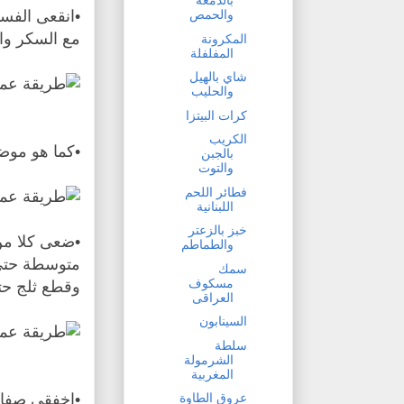
بالدمعة
والحمص
مع السكر والم
المكرونة
المفلفلة
شاي بالهيل
والحليب
كرات البيتزا
الكريب
•كما هو موض
بالجبن
والتوت
فطائر اللحم
اللبنانية
خبز بالزعتر
•ضعى كلا من
والطماطم
سمك
مسكوف
وقطع ثلج حت
العراقى
السينابون
سلطة
الشرمولة
المغربية
•اخفقى صفار
عروق الطاوة