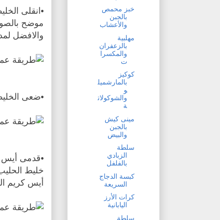
خبز محمص
بالجبن
والأعشاب
والافضل لمدة 12 ساع
مهلبية
بالزعفران
والمكسرا
ت
كوكيز
بالمارشميل
و
•ضعى الخليط 
والشوكولات
ة
مينى كيش
بالجبن
والبيض
سلطة
الزبادي
•قدمى أيس كر
بالفلفل
خليط الحليب 
كبسة الدجاج
أيس كريم ال
السريعة
كرات الأرز
اليابانية
سلطة