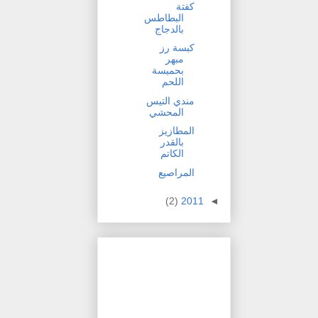
كفتة
البطاطس
بالدجاج
كبسة رز
مبهر
بحميسة
اللحم
مندي التيس
المحشي
المطازيز
بالقدر
الكاتم
المراصيع
(2)
2011
◄