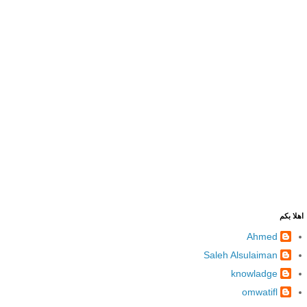
اهلا بكم
Ahmed
Saleh Alsulaiman
knowladge
omwatifl