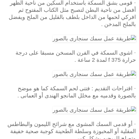
· قومى بشق السمكة باستخدام السكين من ناحية الظهر
أفضل من ناحية البطن لتصبح مثل الكتاب المفتوح ثم
افركي لحمها من الداخل بلطف بالقليل من الملح ويفضل
بالملح المدخن .
· اشوى السمكة في الفرن المسخن مسبقا على درجة
حرارة 375 f لمدة 2 ساعة .
· اقتراحات التقديم : فتتى لحم السمكة كما هو موضح
بالصورة وقدميه مع
مخلل المانجو الهندى
أو العمانى .
· أو قدمى السمك المشوى مع شرائح الليمون و
البطاطس
المقلية
أو
المخبوزة
و
سلطة الطحينة
كوجبة صحية خفيفة
وتصلح للريجيم بشكل كبير .