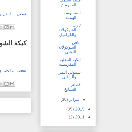
فيليه السمك
المقرمش
السمبوسة
تفضل ... ادخل 
الهندية
تارت
الشوكولاتة
والكراميل
كيكة الشو
مافن
الشوكولاتة
الذهبي
الكبة المقلية
المقرمشة
تفضل ... ادخل 
سموثي التمر
والزبادي
فطائر
السبانخ
◄
فبراير
(30)
(95)
2015
◄
(2)
2011
◄