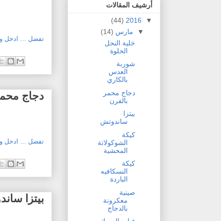
أرشيف المقالات
(44)
2016
▼
▼
مارس
(14)
تفضل ... ادخل 
خلية النحل
الحلوة
شوربة
العدس
بالكاري
دجاج محمر
دجاج محمر
بالفرن
بيتزا
ساندوتش
كيكة
تفضل ... ادخل 
الشوكولاتة
المحشية
كيكة
النسكافيه
الباردة
صينية
بيتزا سان
معكرونة
بالدجاج