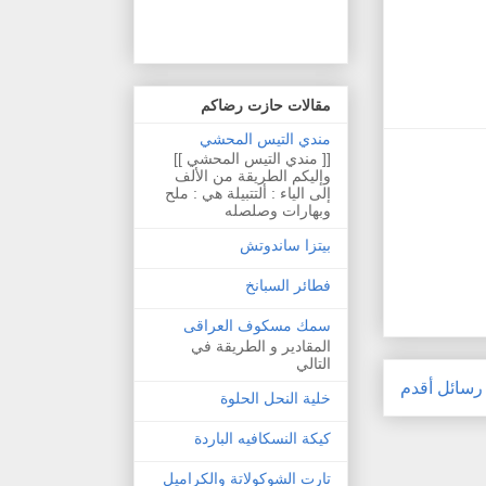
مقالات حازت رضاكم
مندي التيس المحشي
[[ مندي التيس المحشي ]]
وإليكم الطريقة من الألف
إلى الياء : ألتتبيلة هي : ملح
وبهارات وصلصله
بيتزا ساندوتش
فطائر السبانخ
سمك مسكوف العراقى
المقادير و الطريقة في
التالي
رسائل أقدم
خلية النحل الحلوة
كيكة النسكافيه الباردة
تارت الشوكولاتة والكراميل