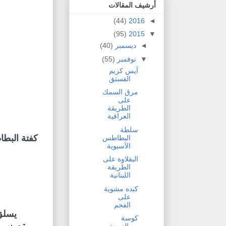
أرشيف المقالات
(44)
2016
◄
(95)
2015
▼
◄
ديسمبر
(40)
▼
نوفمبر
(55)
آيس كريم
الفستق
مرق السمك
على
الطريقة
العراقية
سلطة
كفتة البطا
البطاطس
الآسيوية
البقلاوة على
الطريقة
اللبنانية
كبده مشوية
على
الفحم
يسلق
كوسة