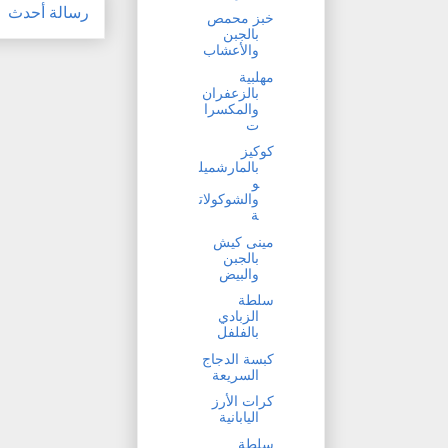
رسالة أحدث
خبز محمص
بالجبن
والأعشاب
مهلبية
بالزعفران
والمكسرا
ت
كوكيز
بالمارشميل
و
والشوكولات
ة
مينى كيش
بالجبن
والبيض
سلطة
الزبادي
بالفلفل
كبسة الدجاج
السريعة
كرات الأرز
اليابانية
سلطة