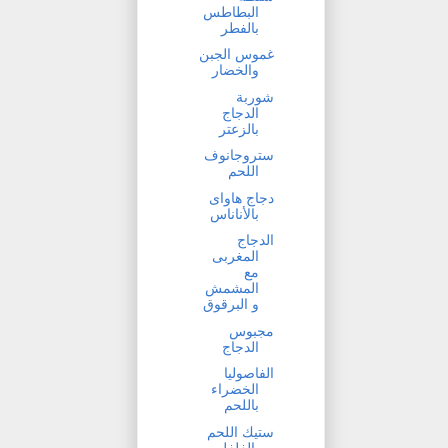
البطاطس
بالفطر
غموس الجبن
والخضار
شوربة
الدجاج
بالزعتر
ستروجانوف
اللحم
دجاج هاواى
بالأناناس
الدجاج
المغربى
مع
المشمش
و البرقوق
مجبوس
الدجاج
الفاصوليا
الخضراء
باللحم
ستيك اللحم
بالفلفل