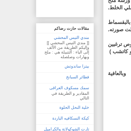
ورشة ملح
لي الخلط.
بالبقسماط
مقالات حازت رضاكم
لت صورته.
مندي التيس المحشي
[[ مندي التيس المحشي ]]
وص ترغبين
وإليكم الطريقة من الألف
 كاتشب )
إلى الياء : ألتتبيلة هي : ملح
وبهارات وصلصله
بيتزا ساندوتش
وبالعافية
فطائر السبانخ
سمك مسكوف العراقى
المقادير و الطريقة في
التالي
خلية النحل الحلوة
كيكة النسكافيه الباردة
تارت الشوكولاتة والكراميل