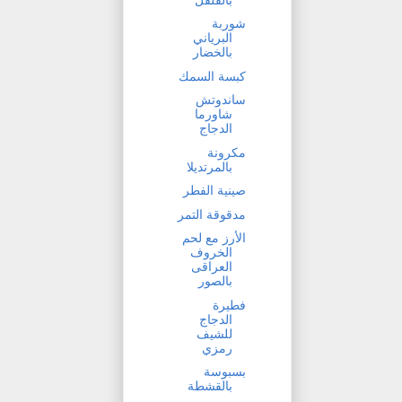
شوربة
البرياني
بالخضار
كبسة السمك
ساندوتش
شاورما
الدجاج
مكرونة
بالمرتديلا
صينية الفطر
مدقوقة التمر
الأرز مع لحم
الخروف
العراقى
بالصور
فطيرة
الدجاج
للشيف
رمزي
بسبوسة
بالقشطة