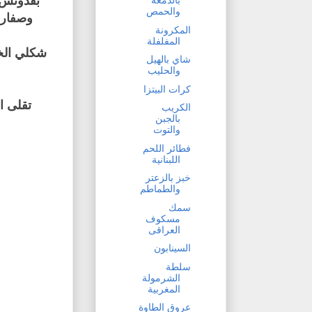
بقدونس 
بالدمعة
والحمص
وصفار 
المكرونة
المفلفلة
شكلي الخل
شاي بالهيل
والحليب
كرات البيتزا
تقلى ا
الكريب
بالجبن
والتوت
فطائر اللحم
اللبنانية
خبز بالزعتر
والطماطم
سمك
مسكوف
العراقى
السينابون
سلطة
الشرمولة
المغربية
عروق الطاوة