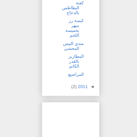
كفتة
البطاطس
بالدجاج
كبسة رز
مبهر
بحميسة
اللحم
مندي التيس
المحشي
المطازيز
بالقدر
الكاتم
المراصيع
(2)
2011
◄