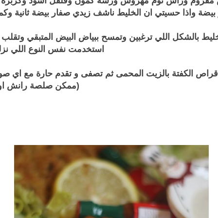
مفروم وراس ثوم مهروس ورشة كمون وفلفل اسود وكزبرة 
بيضة واذا حسيتي ان الخليط ناشف زيدي صفار بيضة ثانية وكم
يط بالشكل اللي ترغبين وتمسح ببياض البيض المتبقي وتقلب 
استخدمت نفس النوع اللي نز
قراص الكفتة بالزيت المحمى ثم تصفى و تقدم حارة مع اي ص
(ممكن صلصة رانش او