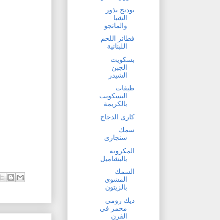
بودنج بذور
الشيا
والمانجو
فطائر اللحم
اللبنانية
بسكويت
الجبن
الشيدر
طبقات
البسكويت
بالكريمة
كارى الدجاج
سمك
سنجارى
المكرونة
بالبشاميل
السمك
المشوى
بالزيتون
ديك رومي
محمر في
الفرن