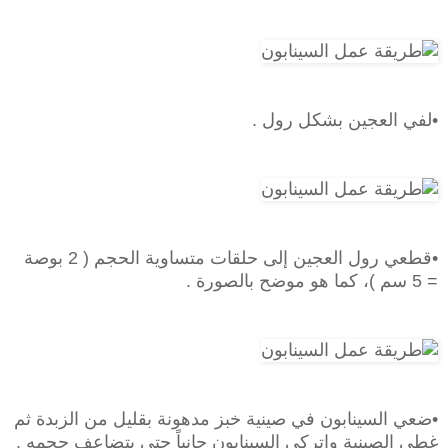
•لفي العجين بشكل رول .
•قطعي رول العجين إلى حلقات متساوية الحجم ( 2 بوصة
= 5 سم )، كما هو موضح بالصورة .
•ضعي السينابون في صينية خبز مدهونة بقليل من الزبدة ثم
غطي الصينية واتركي السينابون جانباً حتى يتضاعف حجمه .