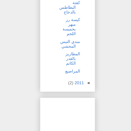
كفتة
البطاطس
بالدجاج
كبسة رز
مبهر
بحميسة
اللحم
مندي التيس
المحشي
المطازيز
بالقدر
الكاتم
المراصيع
(2)
2011
◄