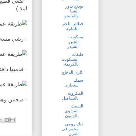
· ضعي قطع ا
بودنج بذور
لينة ) .
الشيا
والمانجو
فطائر اللحم
اللبنانية
بسكويت
· رشي مسحو
الجبن
الشيدر
طبقات
البسكويت
بالكريمة
· قدميها دا
كارى الدجاج
سمك
سنجارى
المكرونة
بالبشاميل
· صحتين وهنا
السمك
المشوى
بالزيتون
ديك رومي
محمر في
الفرن