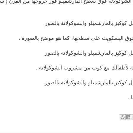
لشوكولاتة فوق سطح المارشميلو فور خروجها من الفرن ( 
ق البسكويت على سطحها، كما هو موضح بالصورة .
فئة لأطفالك مع كوب من مشروب الشوكولاتة .
 .