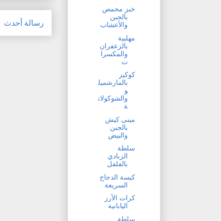
خبز محمص
بالجبن
رسالة أحدث
والأعشاب
مهلبية
بالزعفران
والمكسرا
ت
كوكيز
بالمارشميل
و
والشوكولات
ة
مينى كيش
بالجبن
والبيض
سلطة
الزبادي
بالفلفل
كبسة الدجاج
السريعة
كرات الأرز
اليابانية
سلطة