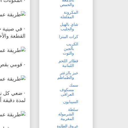
· المكونات ا
بالدمعة
والحمص
المكرونة
المفلفلة
شاي بالهيل
والحليب
القطعة والأخ
كرات البيتزا
الكريب
بالجبن
والتوت
فطائر اللحم
· قومي بقص 
اللبنانية
خبز بالزعتر
والطماطم
سمك
مسكوف
· ضعي كل نص
العراقى
لمدة دقيقة أ
السينابون
سلطة
الشرمولة
المغربية
عروق الطاوة