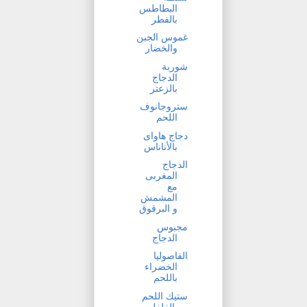
البطاطس
بالفطر
غموس الجبن
والخضار
شوربة
الدجاج
بالزعتر
ستروجانوف
اللحم
دجاج هاواى
بالأناناس
الدجاج
المغربى
مع
المشمش
و البرقوق
مجبوس
الدجاج
الفاصوليا
الخضراء
باللحم
ستيك اللحم
بالفلفل