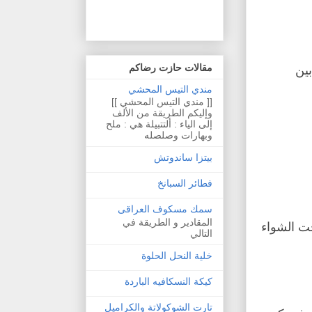
مقالات حازت رضاكم
ون مساحة 2/1 بوصة بين
مندي التيس المحشي
[[ مندي التيس المحشي ]]
وإليكم الطريقة من الألف
إلى الياء : ألتتبيلة هي : ملح
وبهارات وصلصله
بيتزا ساندوتش
فطائر السبانخ
سمك مسكوف العراقى
المقادير و الطريقة في
ت الشواء
التالي
خلية النحل الحلوة
كيكة النسكافيه الباردة
تارت الشوكولاتة والكراميل