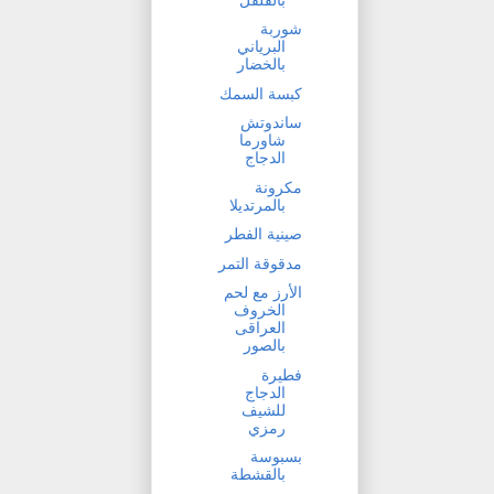
شوربة
البرياني
بالخضار
كبسة السمك
ساندوتش
شاورما
الدجاج
مكرونة
بالمرتديلا
صينية الفطر
مدقوقة التمر
الأرز مع لحم
الخروف
العراقى
بالصور
فطيرة
الدجاج
للشيف
رمزي
بسبوسة
بالقشطة