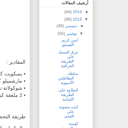
أرشيف المقالات
(44)
2016
◄
(95)
2015
▼
◄
ديسمبر
(40)
▼
نوفمبر
(55)
آيس كريم
الفستق
مرق السمك
على
الطريقة
المقادير :
العراقية
• بسكويت كر
سلطة
البطاطس
• مارشميلو ك
الآسيوية
• شوكولاتة ت
البقلاوة على
• 2 ملعقة كبيرة بسكويت مطحون
الطريقة
اللبنانية
كبده مشوية
على
الفحم
طريقة التحضي
كوسة