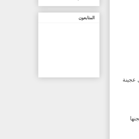
المتابعون
 عجينة
نها