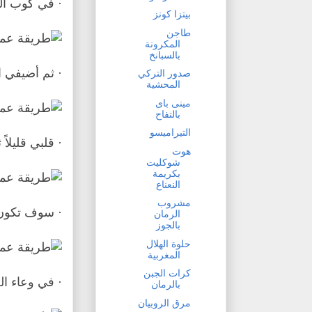
· في كوب الق
بيتزا كونز
طاجن
المكرونة
بالسبانخ
· ثم أضيفي 
صدور التركي
المحشية
مينى باى
بالتفاح
التيراميسو
· قلبي قليلاً 
هوت
شوكليت
بكريمة
النعناع
مشروب
· سوف تكون 
الرمان
بالجوز
حلوة الهلال
المغربية
كرات الجبن
· في وعاء ال
بالرمان
مرق الروبيان