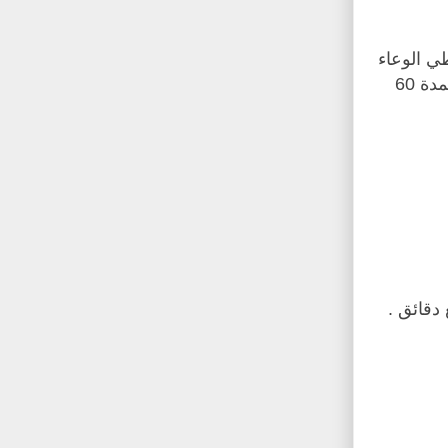
ي الوعاء
بواسطة كيس بلاستيك أو منشفة المطبخ القطنية واتركيها في مكان دافئ لمدة 60
 دقائق .