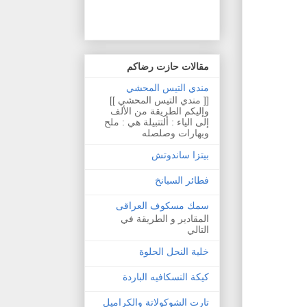
مقالات حازت رضاكم
مندي التيس المحشي
[[ مندي التيس المحشي ]]
وإليكم الطريقة من الألف
إلى الياء : ألتتبيلة هي : ملح
وبهارات وصلصله
بيتزا ساندوتش
فطائر السبانخ
سمك مسكوف العراقى
المقادير و الطريقة في
التالي
خلية النحل الحلوة
كيكة النسكافيه الباردة
تارت الشوكولاتة والكراميل