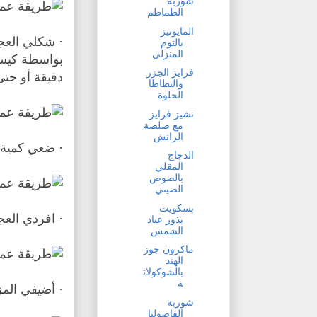
شوربة
الطماطم
المايونيز
· شكلي العج
بالثوم
المنزلي
فرايز الجزر
دقيقة أو حت
والبطاطا
الحلوة
تشيز فرايز
مع صلصة
الرانش
· ضعي كمية 
الدجاج
المقلي
بالصوص
الصيني
بسكويت
· افردي العجي
بذور عباد
الشمس
ماكرون جوز
الهند
بالشوكولات
ة
· أضيفي الم
شوربة
الفاصوليا