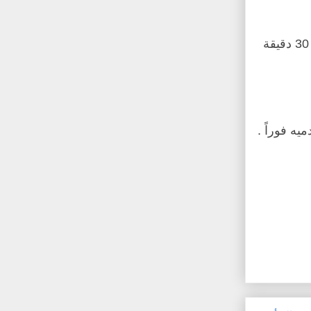
· ضعي الصينية في فرن محمي على حرارة 425 درجة فهرنهايت لمدة 25 - 30 دقيقة
يه فوراً .