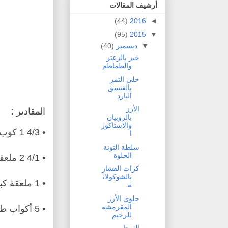
أرشيف المقالات
(44)
2016
◄
(95)
2015
▼
▼
ديسمبر
(40)
خبز بالزعتر
والطماطم
حلى التمر
بالفتسق
البارد
الأرز
المقادير :
بالروبيان
والاستاكوز
• 4/3 1 كوب ماء دافئ
ا
سلطة التونة
الحلوة
• 4/1 2 ملعقة صغيرة خميرة فورية جافة
كرات الفشار
بالشوكولات
• 1 ملعقة كبيرة عسل
ة
حلوى الأرز
المقرمشة
• 5 أكواب طحين
للرجيم