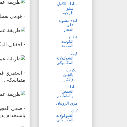
سلطة الكول
سلو
للرجيم
· قومي بعمل
كبده مشوية
علي
الفحم
فطائر
الكوسة
· اخفقي الم
الصحية
كيك
الشوكولاتة
المكسيكي
الكريب
· استمري في
بالجبن
والكرز
متماسكة .
سلطة
الحمص
والطماطم
مرق الروبيان
· ضعي العج
كيك
باستخدام يديك
الشوكولاتة
المكسيكي