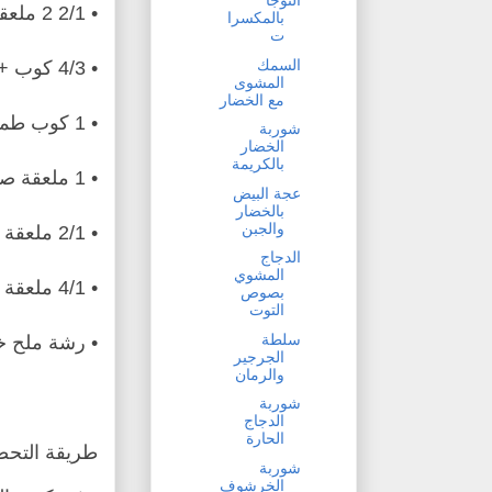
النوجا
• 2/1 2 ملعقة صغيرة ملح أو حسب الذوق
بالمكسرا
ت
السمك
• 4/3 كوب + 2 ملعقة كبيرة زيت زيتون
المشوى
مع الخضار
• 1 كوب طماطم شيري ( طماطم عنبية )
شوربة
الخضار
بالكريمة
• 1 ملعقة صغيرة زعتر طازج مفروم
عجة البيض
بالخضار
والجبن
• 2/1 ملعقة صغيرة مفروم إكليل الجبل
الدجاج
المشوي
• 4/1 ملعقة صغيرة أوريجانو مجفف
بصوص
التوت
سلطة
• رشة ملح 
الجرجير
والرمان
شوربة
الدجاج
الحارة
طريقة التحضي
شوربة
الخرشوف