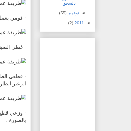
بالسجق
◄
نوفمبر
(55)
· قومي بعمل
(2)
2011
◄
· غطي الصيني
· قطعي الطم
الزعتر الطاز
· وزعي قطع 
بالصورة .