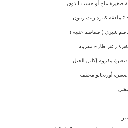
خشن
ر :