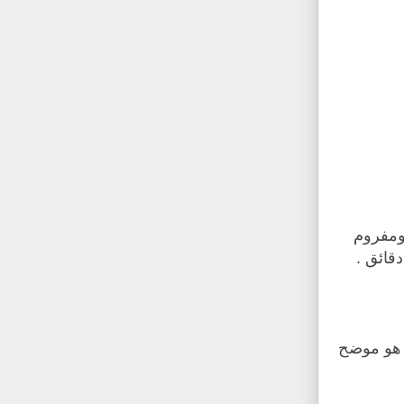
ومفروم
قائق .
 هو موضح